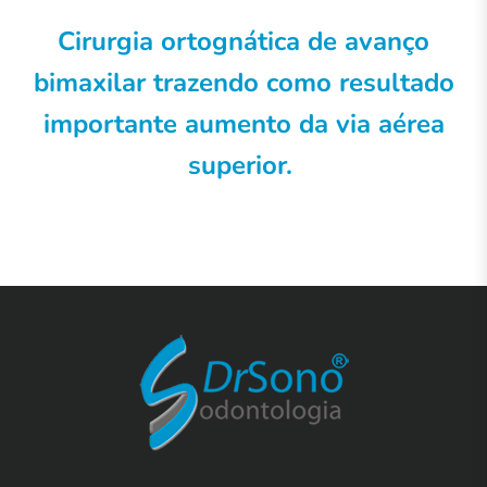
Cirurgia ortognática de avanço
bimaxilar trazendo como resultado
importante aumento da via aérea
superior.