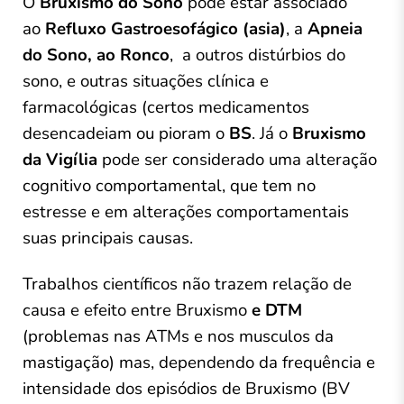
O
Bruxismo do Sono
pode estar associado
ao
Refluxo Gastroesofágico (asia)
, a
Apneia
do Sono, ao Ronco
, a outros distúrbios do
sono, e outras situações clí
nica e
farmacológicas (certos medicamentos
desencadeiam ou pioram o
BS
. Já o
Bruxismo
da
Vigília
pode ser considerado uma alteração
cognitivo comportamental, que tem no
estresse e em alterações comportamentais
suas principais causas.
Trabalhos científicos não trazem relação de
causa e efeito entre Bruxismo
e DTM
(problemas nas ATMs e nos musculos da
mastigação) mas, dependendo da frequência e
intensidade dos episódios de Bruxismo (BV